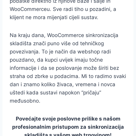
podatke direktno iz njihove baze i šalje ih
WooCommerceu. Sve radi tiho u pozadini, a
klijent ne mora mijenjati cijeli sustav.
Na kraju dana, WooCommerce sinkronizacija
skladišta znači puno više od tehničkog
povezivanja. To je način da webshop radi
pouzdano, da kupci uvijek imaju točne
informacije i da se poslovanje može širiti bez
straha od zbrke u podacima. Mi to radimo svaki
dan i znamo koliko živaca, vremena i novca
uštedi kada sustavi napokon “pričaju”
međusobno.
Povećajte svoje poslovne prilike s našom
profesionalnim pristupom za
sinkronizacija
skladišta s vašom web trgovinom!