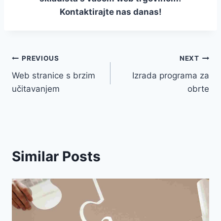
Kontaktirajte nas danas!
Navigacija
PREVIOUS
NEXT
Web stranice s brzim
Izrada programa za
objava
učitavanjem
obrte
Similar Posts