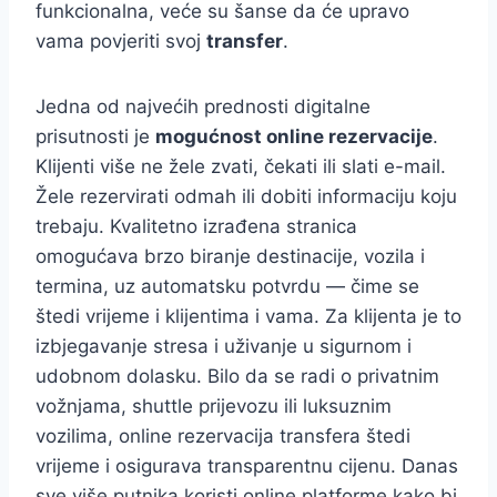
funkcionalna, veće su šanse da će upravo
vama povjeriti svoj
transfer
.
Jedna od najvećih prednosti digitalne
prisutnosti je
mogućnost online rezervacije
.
Klijenti više ne žele zvati, čekati ili slati e-mail.
Žele rezervirati odmah ili dobiti informaciju koju
trebaju. Kvalitetno izrađena stranica
omogućava brzo biranje destinacije, vozila i
termina, uz automatsku potvrdu — čime se
štedi vrijeme i klijentima i vama. Za klijenta je to
izbjegavanje stresa i uživanje u sigurnom i
udobnom dolasku. Bilo da se radi o privatnim
vožnjama, shuttle prijevozu ili luksuznim
vozilima, online rezervacija transfera štedi
vrijeme i osigurava transparentnu cijenu. Danas
sve više putnika koristi online platforme kako bi