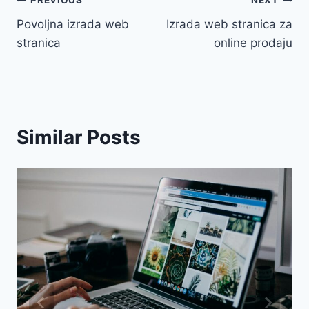
Navigacija
PREVIOUS
NEXT
Povoljna izrada web
Izrada web stranica za
objava
stranica
online prodaju
Similar Posts