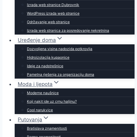
Izrada web stranice Dubrovnik
WordPress izrada web stranice
Održavanje web stranice
Izrada web stranica za posredovanje nekretnina
Uređenje doma
Dozvoljena visina nadozida potkrovlja
Hidroizolacija kupaonice
Ideje za nadstrešnice
Pametna rješenja za organizaciju doma
Moda i ljepota
Moderne naušnice
Koji nakit ide uz crnu haljinu?
Cool narukvice
Putovanja
Bratislava znamenitosti
Parma znamenitosti