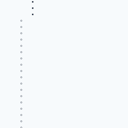
Obnova web stranice
Redizajn internet stranice
Održavanje WordPress web stranica
Web stranice za odvjetnike
Web stranice s brzim učitavanjem
Izrada Web Stranica za Optičare u Zagrebu
Izrada jeftine web stranice Zagreb
Izrada Web Stranice za Agility Klub
Izrada web stranice za transfer vožnje
Izrada web stranica za osobnog trenera
Web stranica za klubove
Izrada web stranica za pivnice
Povoljna izrada web stranica
Izrada web stranica Zagreb
Izrada web stranica za obrtnike
Izrada web stranica za online prodaju
Izrada weba za obrtnike
Izrada web stranica za poduzeća
Izrada web stranica za udruge u Zagrebu
Brze i povoljne web stranice
Izrada web stranica za iznajmljivanje