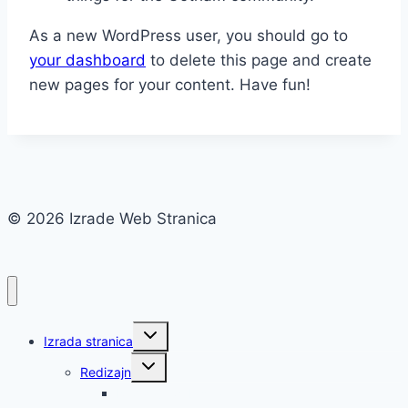
As a new WordPress user, you should go to
your dashboard
to delete this page and create
new pages for your content. Have fun!
© 2026 Izrade Web Stranica
Toggle
Izrada stranica
child
menu
Toggle
Redizajn
child
menu
Redizajn web stranice